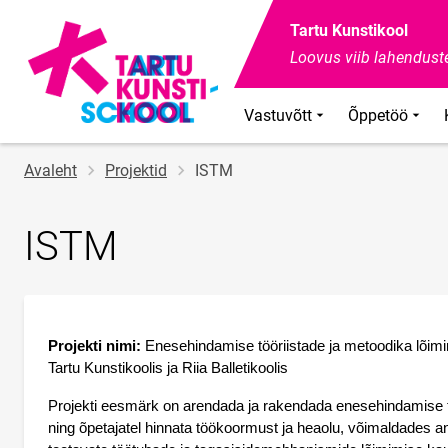
Tartu Kunstikool
Loovus viib lahenduste
Vastuvõtt
Õppetöö
Jälglink
Avaleht
Projektid
ISTM
ISTM
Projekti nimi:
 Enesehindamise tööriistade ja metoodika lõim
Tartu Kunstikoolis ja Riia Balletikoolis
Projekti eesmärk on arendada ja rakendada enesehindamise töörii
ning õpetajatel hinnata töökoormust ja heaolu, võimaldades