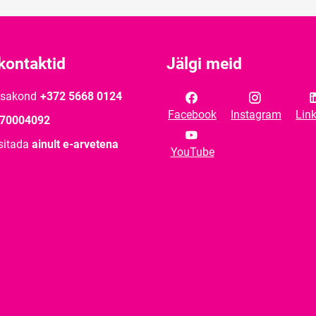
kontaktid
Jälgi meid
osakond
+372 5668 0124
Facebook
Instagram
Lin
70004092
sitada
ainult e-arvetena
YouTube