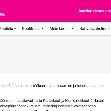
Juurdepääsetavus
ni!
Koolielu
Koolitused
Meie koolist
Rahvusvaheline t
imine õppeprotsessi: töökoormuse hindamise ja heaolu toetamine 
stu, mis aitavad Tartu Kunstikooli ja Riia Balletikooli õpilastel 
 andmepõhist õppekursuste ümberkujundamist. Vaimset heaolu 