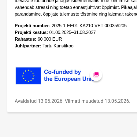
toetavate töötubade ja tagasisidemehhanismide lõimimise kaud
vähendab stressi ning toetab ennastjuhtivat õppimist. Pikaaja
parandamine, õppijate tulemuste tõstmine ning laiemalt rakend
Projekti number:
 2025-1-EE01-KA210-VET-000359205
Projekti kestus:
 01.09.2025–31.08.2027
Rahastus:
 60 000 EUR
Juhtpartner:
 Tartu Kunstikool
Ava foto
Avaldatud 13.05.2026.
Viimati muudetud 13.05.2026.