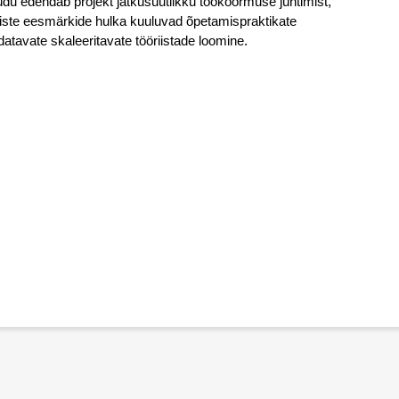
u edendab projekt jätkusuutlikku töökoormuse juhtimist, 
liste eesmärkide hulka kuuluvad õpetamispraktikate 
atavate skaleeritavate tööriistade loomine.