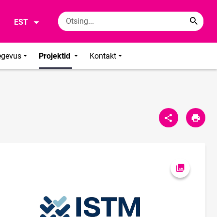
EST
egevus
Projektid
Kontakt
Ava foto