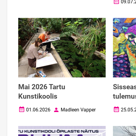
09.07.
Loomise k
Mai 2026 Tartu
Sissea
Kunstikoolis
tulemu
01.06.2026
Madleen Vapper
25.05.
Loomise kuupäev
Autor
Loomise k