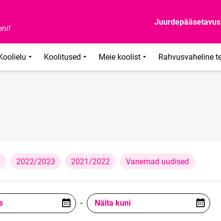
Juurdepääsetavus
ni!
Koolielu
Koolitused
Meie koolist
Rahvusvaheline t
4
2022/2023
2021/2022
Vanemad uudised
s
-
Näita kuni