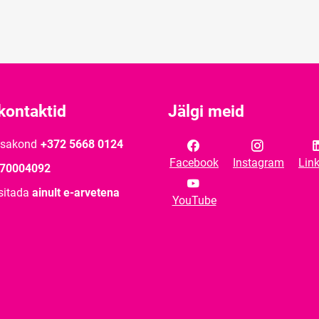
kontaktid
Jälgi meid
osakond
+372 5668 0124
Facebook
Instagram
Lin
70004092
sitada
ainult e-arvetena
YouTube