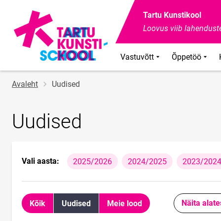
Tartu Kunstikool
Loovus viib lahenduste
Vastuvõtt
Õppetöö
Jälglink
Avaleht
Uudised
Uudised
Vali aasta:
2025/2026
2024/2025
2023/202
Näita alate
Kõik
Uudised
Meie lood