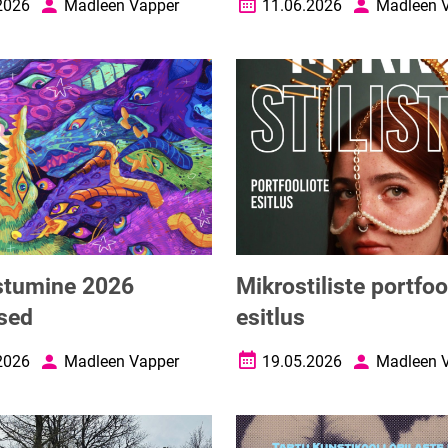
2026
Madleen Vapper
11.06.2026
Madleen 
uupäev
Autor
Loomise kuupäev
Autor
stumine 2026
Mikrostiliste portfoo
sed
esitlus
2026
Madleen Vapper
19.05.2026
Madleen 
uupäev
Autor
Loomise kuupäev
Autor