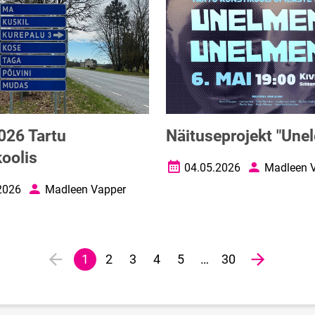
2026 Tartu
Näituseprojekt "Une
oolis
04.05.2026
Madleen 
Loomise kuupäev
Autor
2026
Madleen Vapper
uupäev
Autor
1
2
3
4
5
…
30
Eelmine lehekülg
page
Järgmine 
Praegune
Veebileht
Veebileht
Veebileht
Veebileht
lehekülg