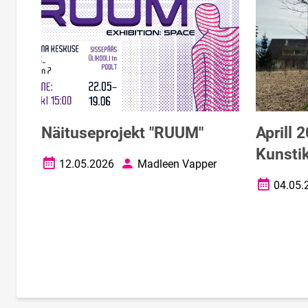
Näituseprojekt "RUUM"
Aprill 
Kunstik
12.05.2026
Madleen Vapper
Loomise kuupäev
Autor
04.05.
Loomise k
Lehekülgjaotus