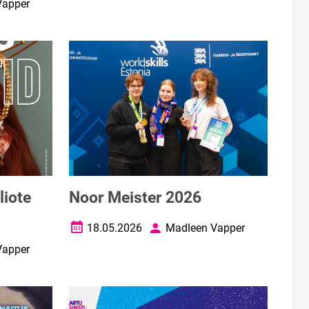
Vapper
liote
Noor Meister 2026
18.05.2026
Madleen Vapper
Loomise kuupäev
Autor
Vapper