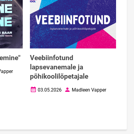
lemine"
Veebiinfotund
lapsevanemale ja
Vapper
põhikoolilõpetajale
03.05.2026
Madleen Vapper
Loomise kuupäev
Autor
lehekülg