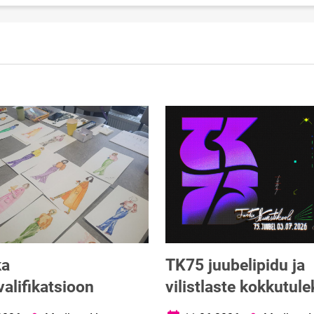
ka
TK75 juubelipidu ja
alifikatsioon
vilistlaste kokkutule