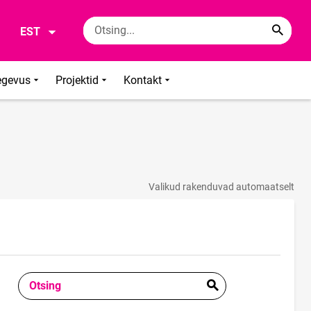
EST
egevus
Projektid
Kontakt
Valikud rakenduvad automaatselt
Otsing