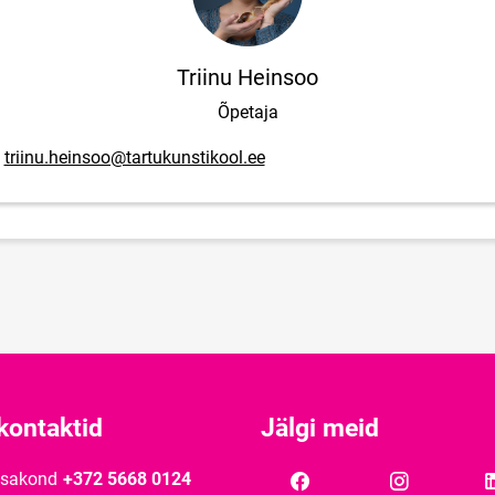
Triinu Heinsoo
Õpetaja
posti aadress
triinu.heinsoo@tartukunstikool.ee
kontaktid
Jälgi meid
osakond
+372 5668 0124