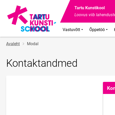
Tartu Kunstikool
Loovus viib lahenduste
Vastuvõtt
Õppetöö
Jälglink
Avaleht
Modal
Kontaktandmed
Kon