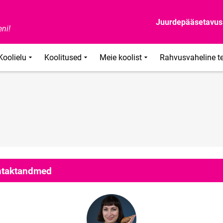
Juurdepääsetavus
ni!
Koolielu
Koolitused
Meie koolist
Rahvusvaheline t
taktandmed