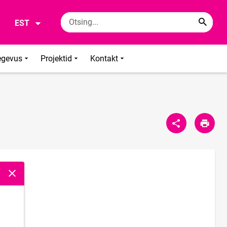
EST
egevus
Projektid
Kontakt
Sulge modaalaken